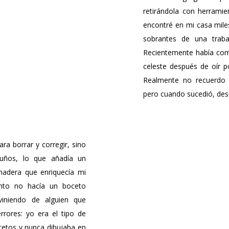
retirándola con herrami
encontré en mi casa miles
sobrantes de una trab
Recientemente había co
celeste después de oír p
Realmente no recuerdo
pero cuando sucedió, descu
a borrar y corregir, sino
guños, lo que añadía un
madera que enriquecía mi
nto no hacía un boceto
 viniendo de alguien que
rores: yo era el tipo de
etos y nunca dibujaba en